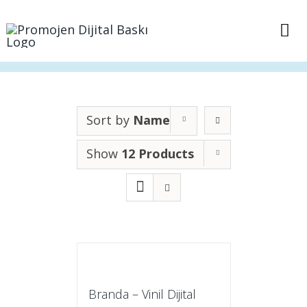
Skip
to
Tog
content
Nav
Anasayfa
Sepet
Sort by
Name
Show
12 Products
İletişim
Branda – Vinil Dijital