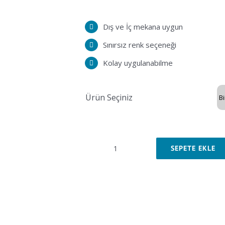
Dış ve İç mekana uygun
Sınırsız renk seçeneği
Kolay uygulanabilme
Ürün Seçiniz
SEPETE EKLE
Branda
-
Vinil
Dijital
Baskı
adet