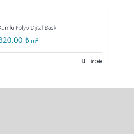
Kumlu Folyo Dijital Baskı
320.00
₺
m²
İncele