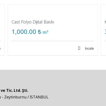
Cast Folyo Dijital Baskı
1,000.00
₺
m²
e
İncele
 Tic. Ltd. Şti.
pı - Zeytinburnu / İSTANBUL