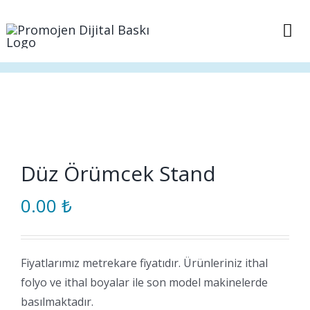
Skip
to
Tog
content
Nav
Anasayfa
Sepet
İletişim
Düz Örümcek Stand
0.00
₺
Fiyatlarımız metrekare fiyatıdır. Ürünleriniz ithal
folyo ve ithal boyalar ile son model makinelerde
basılmaktadır.