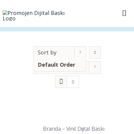
Skip
to
Tog
content
Nav
Anasayfa
Sepet
Sort by
Default Order
Show
12 Products
İletişim
Branda – Vinil Dijital Baskı