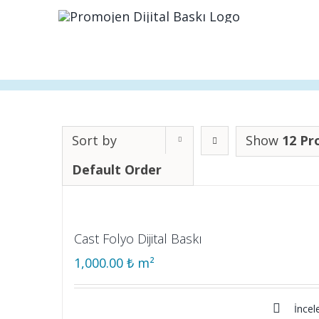
Skip
to
content
Sort by
Show
12 Pr
Default Order
Cast Folyo Dijital Baskı
1,000.00
₺
m²
İncel