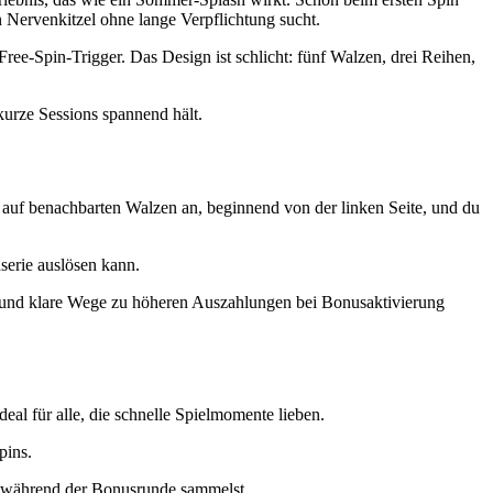
 Nervenkitzel ohne lange Verpflichtung sucht.
Free‑Spin-Trigger. Das Design ist schlicht: fünf Walzen, drei Reihen,
kurze Sessions spannend hält.
e auf benachbarten Walzen an, beginnend von der linken Seite, und du
serie auslösen kann.
t und klare Wege zu höheren Auszahlungen bei Bonusaktivierung
eal für alle, die schnelle Spielmomente lieben.
pins.
s während der Bonusrunde sammelst.