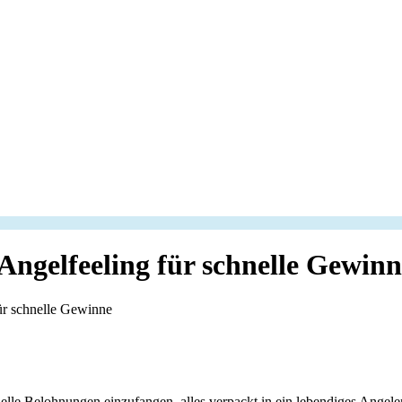
 Angelfeeling für schnelle Gewin
ür schnelle Gewinne
nelle Belohnungen einzufangen, alles verpackt in ein lebendiges Angel