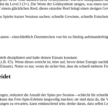
chst du Level 3 (3×). Die Werte der Geldsymbole steigen, was einen n
f einem glücklichen Reel; dieses einzelne Reel bringt einen riesigen
Spieler kurzer Sessions suchen: schnelle Gewinne, schnelle Entschei
 kannst—einschließlich Durststrecken von bis zu fünfzig aufeinanderf
leib diszipliniert und halte deinen Einsatz konstant.
z.B. €5). Wenn dieses erreicht ist, höre auf, bevor deine Energie nachlä
insatz). Nutze es nur, wenn du sicher bist, dass du schnell mehrere Fr
eidet
ngen, reduziert die Anzahl der Spins pro Session—schlecht für schnelle
kann das Free‑Spin-Erlebnis langweilig machen; sie sind dazu da, die Vo
ngen zu erwarten, kann enttäuschend sein; denke daran, dass selbst Le