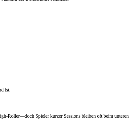
d ist.
High-Roller—doch Spieler kurzer Sessions bleiben oft beim unteren