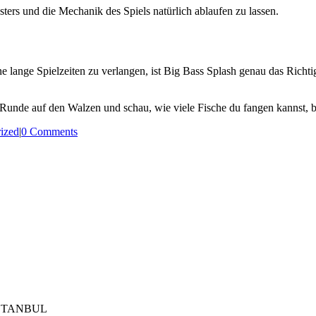
sters und die Mechanik des Spiels natürlich ablaufen zu lassen.
ne lange Spielzeiten zu verlangen, ist Big Bass Splash genau das Richt
Runde auf den Walzen und schau, wie viele Fische du fangen kannst, be
ized
|
0 Comments
/ İSTANBUL