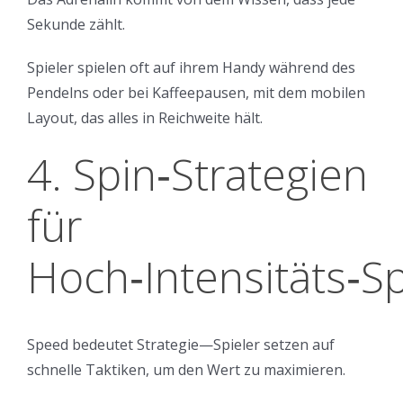
Sekunde zählt.
Spieler spielen oft auf ihrem Handy während des
Pendelns oder bei Kaffeepausen, mit dem mobilen
Layout, das alles in Reichweite hält.
4. Spin‑Strategien
für
Hoch‑Intensitäts‑Sp
Speed bedeutet Strategie—Spieler setzen auf
schnelle Taktiken, um den Wert zu maximieren.