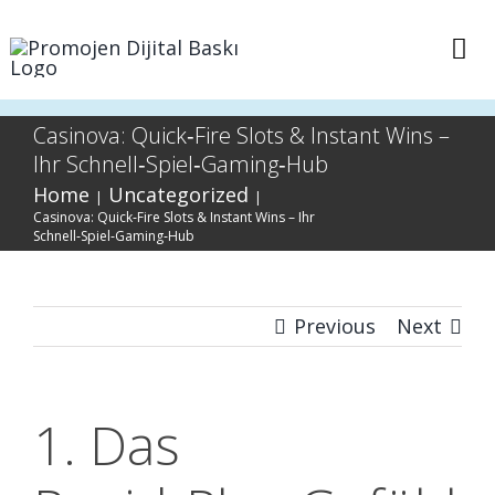
Skip
to
Tog
content
Nav
Anasayfa
Casinova: Quick‑Fire Slots & Instant Wins –
Ihr Schnell‑Spiel‑Gaming‑Hub
Sepet
Home
Uncategorized
|
|
Casinova: Quick‑Fire Slots & Instant Wins – Ihr
Schnell‑Spiel‑Gaming‑Hub
İletişim
Previous
Next
1. Das