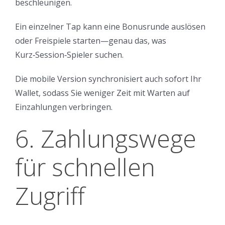
beschleunigen.
Ein einzelner Tap kann eine Bonusrunde auslösen
oder Freispiele starten—genau das, was
Kurz‑Session‑Spieler suchen.
Die mobile Version synchronisiert auch sofort Ihr
Wallet, sodass Sie weniger Zeit mit Warten auf
Einzahlungen verbringen.
6. Zahlungswege
für schnellen
Zugriff