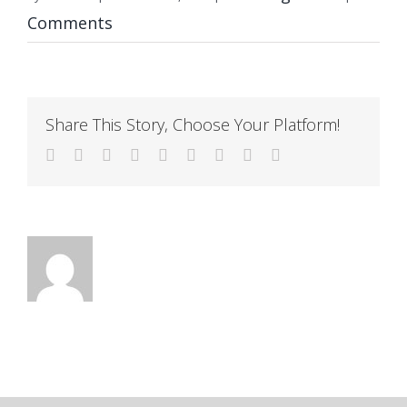
Comments
Share This Story, Choose Your Platform!
Facebook
Twitter
LinkedIn
Reddit
WhatsApp
Tumblr
Pinterest
Vk
Email