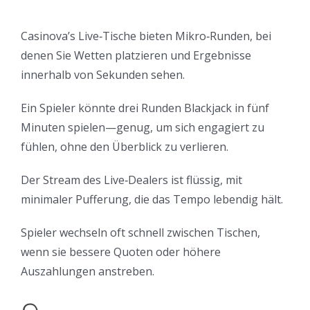
Casinova’s Live‑Tische bieten Mikro‑Runden, bei
denen Sie Wetten platzieren und Ergebnisse
innerhalb von Sekunden sehen.
Ein Spieler könnte drei Runden Blackjack in fünf
Minuten spielen—genug, um sich engagiert zu
fühlen, ohne den Überblick zu verlieren.
Der Stream des Live‑Dealers ist flüssig, mit
minimaler Pufferung, die das Tempo lebendig hält.
Spieler wechseln oft schnell zwischen Tischen,
wenn sie bessere Quoten oder höhere
Auszahlungen anstreben.