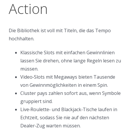
Action
Die Bibliothek ist voll mit Titeln, die das Tempo
hochhalten.
Klassische Slots mit einfachen Gewinnlinien
lassen Sie drehen, ohne lange Regeln lesen zu
müssen.
Video‑Slots mit Megaways bieten Tausende
von Gewinnmöglichkeiten in einem Spin.
Cluster pays zahlen sofort aus, wenn Symbole
gruppiert sind.
Live‑Roulette‑ und Blackjack‑Tische laufen in
Echtzeit, sodass Sie nie auf den nächsten
Dealer‑Zug warten müssen.