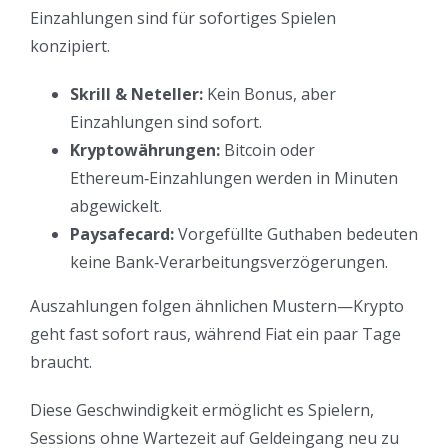
Einzahlungen sind für sofortiges Spielen
konzipiert.
Skrill & Neteller:
Kein Bonus, aber
Einzahlungen sind sofort.
Kryptowährungen:
Bitcoin oder
Ethereum‑Einzahlungen werden in Minuten
abgewickelt.
Paysafecard:
Vorgefüllte Guthaben bedeuten
keine Bank‑Verarbeitungsverzögerungen.
Auszahlungen folgen ähnlichen Mustern—Krypto
geht fast sofort raus, während Fiat ein paar Tage
braucht.
Diese Geschwindigkeit ermöglicht es Spielern,
Sessions ohne Wartezeit auf Geldeingang neu zu