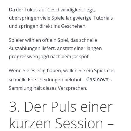
Da der Fokus auf Geschwindigkeit liegt,
überspringen viele Spiele langwierige Tutorials
und springen direkt ins Geschehen.
Spieler wählen oft ein Spiel, das schnelle
Auszahlungen liefert, anstatt einer langen
progressiven Jagd nach dem Jackpot.
Wenn Sie es eilig haben, wollen Sie ein Spiel, das
Casinova
schnelle Entscheidungen belohnt—
’s
Sammlung hält dieses Versprechen.
3. Der Puls einer
kurzen Session –