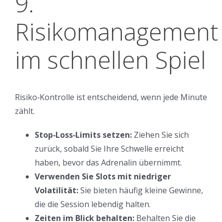
9.
Risikomanagement
im schnellen Spiel
Risiko‑Kontrolle ist entscheidend, wenn jede Minute
zählt.
Stop‑Loss‑Limits setzen:
Ziehen Sie sich
zurück, sobald Sie Ihre Schwelle erreicht
haben, bevor das Adrenalin übernimmt.
Verwenden Sie Slots mit niedriger
Volatilität:
Sie bieten häufig kleine Gewinne,
die die Session lebendig halten.
Zeiten im Blick behalten:
Behalten Sie die