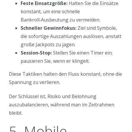
Feste Einsatzgröße:
Halten Sie die Einsätze
konstant, um eine schnelle
Bankroll‑Ausbeutung zu vermeiden.
Schneller Gewinnfokus:
Ziel sind Symbole,
die sofortige Auszahlungen auslösen, anstatt
große Jackpots zu jagen.
Session‑Stop:
Stellen Sie einen Timer ein;
pausieren Sie, wenn er klingelt.
Diese Taktiken halten den Fluss konstant, ohne die
Spannung zu verlieren.
Der Schlüssel ist, Risiko und Belohnung
auszubalancieren, während man im Zeitrahmen
bleibt.
5. Mobile