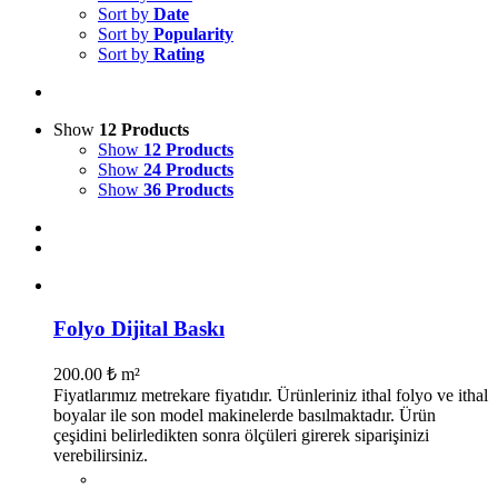
Sort by
Date
Sort by
Popularity
Sort by
Rating
Show
12 Products
Show
12 Products
Show
24 Products
Show
36 Products
Folyo Dijital Baskı
200.00
₺
m²
Fiyatlarımız metrekare fiyatıdır. Ürünleriniz ithal folyo ve ithal
boyalar ile son model makinelerde basılmaktadır. Ürün
çeşidini belirledikten sonra ölçüleri girerek siparişinizi
verebilirsiniz.