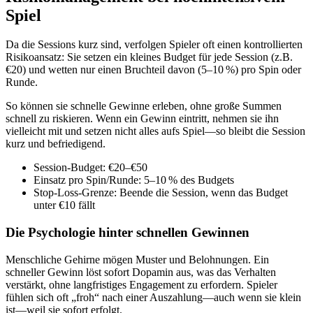
Spiel
Da die Sessions kurz sind, verfolgen Spieler oft einen kontrollierten
Risikoansatz: Sie setzen ein kleines Budget für jede Session (z.B.
€20) und wetten nur einen Bruchteil davon (5–10 %) pro Spin oder
Runde.
So können sie schnelle Gewinne erleben, ohne große Summen
schnell zu riskieren. Wenn ein Gewinn eintritt, nehmen sie ihn
vielleicht mit und setzen nicht alles aufs Spiel—so bleibt die Session
kurz und befriedigend.
Session-Budget: €20–€50
Einsatz pro Spin/Runde: 5–10 % des Budgets
Stop-Loss-Grenze: Beende die Session, wenn das Budget
unter €10 fällt
Die Psychologie hinter schnellen Gewinnen
Menschliche Gehirne mögen Muster und Belohnungen. Ein
schneller Gewinn löst sofort Dopamin aus, was das Verhalten
verstärkt, ohne langfristiges Engagement zu erfordern. Spieler
fühlen sich oft „froh“ nach einer Auszahlung—auch wenn sie klein
ist—weil sie sofort erfolgt.