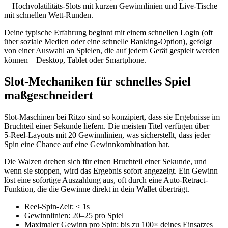
—Hochvolatilitäts-Slots mit kurzen Gewinnlinien und Live-Tische
mit schnellen Wett-Runden.
Deine typische Erfahrung beginnt mit einem schnellen Login (oft
über soziale Medien oder eine schnelle Banking-Option), gefolgt
von einer Auswahl an Spielen, die auf jedem Gerät gespielt werden
können—Desktop, Tablet oder Smartphone.
Slot-Mechaniken für schnelles Spiel
maßgeschneidert
Slot-Maschinen bei Ritzo sind so konzipiert, dass sie Ergebnisse im
Bruchteil einer Sekunde liefern. Die meisten Titel verfügen über
5‑Reel-Layouts mit 20 Gewinnlinien, was sicherstellt, dass jeder
Spin eine Chance auf eine Gewinnkombination hat.
Die Walzen drehen sich für einen Bruchteil einer Sekunde, und
wenn sie stoppen, wird das Ergebnis sofort angezeigt. Ein Gewinn
löst eine sofortige Auszahlung aus, oft durch eine Auto-Retract-
Funktion, die die Gewinne direkt in dein Wallet überträgt.
Reel-Spin-Zeit: < 1s
Gewinnlinien: 20–25 pro Spiel
Maximaler Gewinn pro Spin: bis zu 100× deines Einsatzes