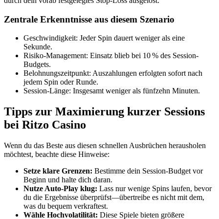
durch dein vorab festgelegtes Stop-Loss ausgelöst.
Zentrale Erkenntnisse aus diesem Szenario
Geschwindigkeit: Jeder Spin dauert weniger als eine
Sekunde.
Risiko-Management: Einsatz blieb bei 10 % des Session-
Budgets.
Belohnungszeitpunkt: Auszahlungen erfolgten sofort nach
jedem Spin oder Runde.
Session-Länge: Insgesamt weniger als fünfzehn Minuten.
Tipps zur Maximierung kurzer Sessions
bei Ritzo Casino
Wenn du das Beste aus diesen schnellen Ausbrüchen herausholen
möchtest, beachte diese Hinweise:
Setze klare Grenzen:
Bestimme dein Session-Budget vor
Beginn und halte dich daran.
Nutze Auto‑Play klug:
Lass nur wenige Spins laufen, bevor
du die Ergebnisse überprüfst—übertreibe es nicht mit dem,
was du bequem verkraftest.
Wähle Hochvolatilität:
Diese Spiele bieten größere