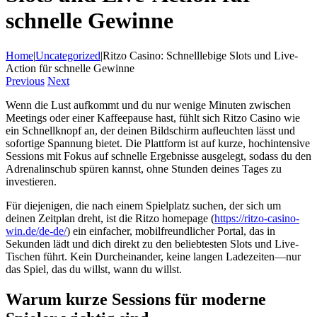
schnelle Gewinne
Home
|
Uncategorized
|
Ritzo Casino: Schnelllebige Slots und Live-
Action für schnelle Gewinne
Previous
Next
Wenn die Lust aufkommt und du nur wenige Minuten zwischen
Meetings oder einer Kaffeepause hast, fühlt sich Ritzo Casino wie
ein Schnellknopf an, der deinen Bildschirm aufleuchten lässt und
sofortige Spannung bietet. Die Plattform ist auf kurze, hochintensive
Sessions mit Fokus auf schnelle Ergebnisse ausgelegt, sodass du den
Adrenalinschub spüren kannst, ohne Stunden deines Tages zu
investieren.
Für diejenigen, die nach einem Spielplatz suchen, der sich um
deinen Zeitplan dreht, ist die Ritzo homepage (
https://ritzo-casino-
win.de/de-de/
) ein einfacher, mobilfreundlicher Portal, das in
Sekunden lädt und dich direkt zu den beliebtesten Slots und Live-
Tischen führt. Kein Durcheinander, keine langen Ladezeiten—nur
das Spiel, das du willst, wann du willst.
Warum kurze Sessions für moderne