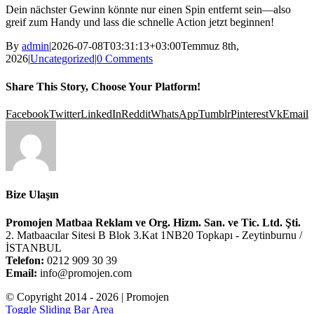
Dein nächster Gewinn könnte nur einen Spin entfernt sein—also
greif zum Handy und lass die schnelle Action jetzt beginnen!
By
admin
|
2026-07-08T03:31:13+03:00
Temmuz 8th,
2026
|
Uncategorized
|
0 Comments
Share This Story, Choose Your Platform!
Facebook
Twitter
LinkedIn
Reddit
WhatsApp
Tumblr
Pinterest
Vk
Email
Bize Ulaşın
Promojen Matbaa Reklam ve Org. Hizm. San. ve Tic. Ltd. Şti.
2. Matbaacılar Sitesi B Blok 3.Kat 1NB20 Topkapı - Zeytinburnu /
İSTANBUL
Telefon:
0212 909 30 39
Email:
info@promojen.com
© Copyright 2014 -
2026 | Promojen
Toggle Sliding Bar Area