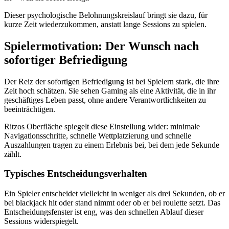
Dieser psychologische Belohnungskreislauf bringt sie dazu, für
kurze Zeit wiederzukommen, anstatt lange Sessions zu spielen.
Spielermotivation: Der Wunsch nach
sofortiger Befriedigung
Der Reiz der sofortigen Befriedigung ist bei Spielern stark, die ihre
Zeit hoch schätzen. Sie sehen Gaming als eine Aktivität, die in ihr
geschäftiges Leben passt, ohne andere Verantwortlichkeiten zu
beeinträchtigen.
Ritzos Oberfläche spiegelt diese Einstellung wider: minimale
Navigationsschritte, schnelle Wettplatzierung und schnelle
Auszahlungen tragen zu einem Erlebnis bei, bei dem jede Sekunde
zählt.
Typisches Entscheidungsverhalten
Ein Spieler entscheidet vielleicht in weniger als drei Sekunden, ob er
bei blackjack hit oder stand nimmt oder ob er bei roulette setzt. Das
Entscheidungsfenster ist eng, was den schnellen Ablauf dieser
Sessions widerspiegelt.