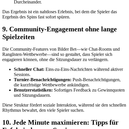
Durcheinander.
Das Ergebnis ist ein nahtloses Erlebnis, bei dem die Spieler das
Ergebnis des Spins fast sofort spüren.
9. Community‑Engagement ohne lange
Spielzeiten
Die Community‑Features von Bilder Bet—wie Chat‑Rooms und
Ranglisten‑Wettbewerbe—sind so gestaltet, dass Spieler sich
engagieren können, ohne die Sitzungsdauer zu verlängern.
Schneller Chat:
Eins‑zu‑Eins‑Nachrichten während aktiver
Sessions.
Turnier‑Benachrichtigungen:
Push‑Benachrichtigungen,
die kurzfristige Wettbewerbe ankündigen.
Benutzerstatistiken:
Sofortiges Feedback zu Gewinnquoten
und Sitzungsdauern.
Diese Struktur fördert soziale Interaktion, während sie den schnellen
Rhythmus bewahrt, den viele Spieler suchen.
10. Jede Minute maximieren: Tipps für