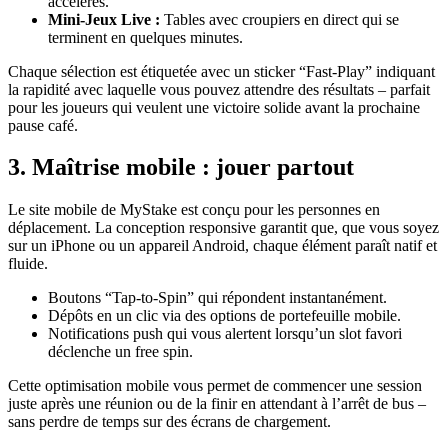
accélérés.
Mini‑Jeux Live :
Tables avec croupiers en direct qui se
terminent en quelques minutes.
Chaque sélection est étiquetée avec un sticker “Fast‑Play” indiquant
la rapidité avec laquelle vous pouvez attendre des résultats – parfait
pour les joueurs qui veulent une victoire solide avant la prochaine
pause café.
3. Maîtrise mobile : jouer partout
Le site mobile de MyStake est conçu pour les personnes en
déplacement. La conception responsive garantit que, que vous soyez
sur un iPhone ou un appareil Android, chaque élément paraît natif et
fluide.
Boutons “Tap‑to‑Spin” qui répondent instantanément.
Dépôts en un clic via des options de portefeuille mobile.
Notifications push qui vous alertent lorsqu’un slot favori
déclenche un free spin.
Cette optimisation mobile vous permet de commencer une session
juste après une réunion ou de la finir en attendant à l’arrêt de bus –
sans perdre de temps sur des écrans de chargement.