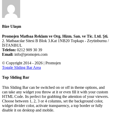
Bize Ulaşın
Promojen Matbaa Reklam ve Org. Hizm. San. ve Tic. Ltd. Şti.
2. Matbaacılar Sitesi B Blok 3.Kat 1NB20 Topkapı - Zeytinburnu /
İSTANBUL
Telefon:
0212 909 30 39
Email:
info@promojen.com
© Copyright 2014 -
2026 | Promojen
Toggle Sliding Bar Area
Top Sliding Bar
This Sliding Bar can be switched on or off in theme options, and
can take any widget you throw at it or even fill it with your custom
HTML Code. Its perfect for grabbing the attention of your viewers.
Choose between 1, 2, 3 or 4 columns, set the background color,
widget divider color, activate transparency, a top border or fully
disable it on desktop and mobile.