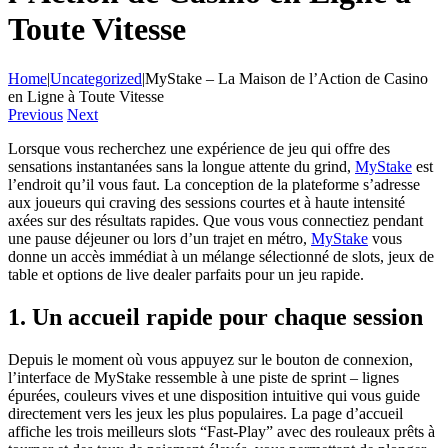
Toute Vitesse
Home
|
Uncategorized
|
MyStake – La Maison de l’Action de Casino
en Ligne à Toute Vitesse
Previous
Next
Lorsque vous recherchez une expérience de jeu qui offre des
sensations instantanées sans la longue attente du grind,
MyStake
est
l’endroit qu’il vous faut. La conception de la plateforme s’adresse
aux joueurs qui craving des sessions courtes et à haute intensité
axées sur des résultats rapides. Que vous vous connectiez pendant
une pause déjeuner ou lors d’un trajet en métro,
MyStake
vous
donne un accès immédiat à un mélange sélectionné de slots, jeux de
table et options de live dealer parfaits pour un jeu rapide.
1. Un accueil rapide pour chaque session
Depuis le moment où vous appuyez sur le bouton de connexion,
l’interface de MyStake ressemble à une piste de sprint – lignes
épurées, couleurs vives et une disposition intuitive qui vous guide
directement vers les jeux les plus populaires. La page d’accueil
affiche les trois meilleurs slots “Fast‑Play” avec des rouleaux prêts à