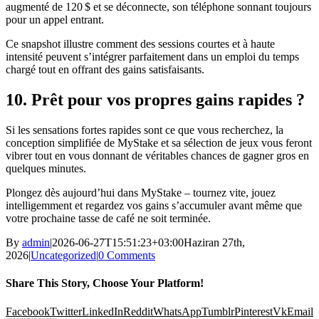
augmenté de 120 $ et se déconnecte, son téléphone sonnant toujours
pour un appel entrant.
Ce snapshot illustre comment des sessions courtes et à haute
intensité peuvent s’intégrer parfaitement dans un emploi du temps
chargé tout en offrant des gains satisfaisants.
10. Prêt pour vos propres gains rapides ?
Si les sensations fortes rapides sont ce que vous recherchez, la
conception simplifiée de MyStake et sa sélection de jeux vous feront
vibrer tout en vous donnant de véritables chances de gagner gros en
quelques minutes.
Plongez dès aujourd’hui dans MyStake – tournez vite, jouez
intelligemment et regardez vos gains s’accumuler avant même que
votre prochaine tasse de café ne soit terminée.
By
admin
|
2026-06-27T15:51:23+03:00
Haziran 27th,
2026
|
Uncategorized
|
0 Comments
Share This Story, Choose Your Platform!
Facebook
Twitter
LinkedIn
Reddit
WhatsApp
Tumblr
Pinterest
Vk
Email