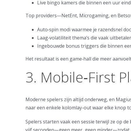
Live bingo kamers die binnen een uur ein
Top providers—NetEnt, Microgaming, en Betsoft
Auto‑spin modi waarmee je razendsnel doo
Laag‑volatiliteit thema’s die vaak uitbetale
Ingebouwde bonus triggers die binnen ee
Het resultaat is een game‑hall die meer aanvoe
3. Mobile‑First 
Moderne spelers zijn altijd onderweg, en Magi­u
naar een enkele kolomlay-out waar elke knop touc
Spelers starten vaak een sessie terwijl ze op d
vijf seconden—geen meer, geen minder—zodat je j