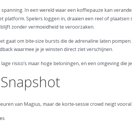
te spanning. In een wereld waar een koffiepauze kan verand
et platform. Spelers loggen in, draaien een reel of plaatse
lijft zonder vermoeidheid te veroorzaken.
 het gaat om bite‑size bursts die de adrenaline laten pompe
edback waarmee je je winsten direct ziet verschijnen.
, lage risico’s maar hoge beloningen, en een omgeving die je t
 Snapshot
 deuren van Magi­us, maar de korte‑sessie crowd neigt vooral
nes