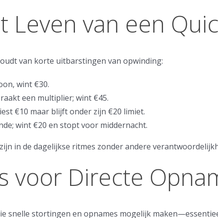
et Leven van een Qui
oudt van korte uitbarstingen van opwinding:
oon, wint €30.
akt een multiplier; wint €45.
t €10 maar blijft onder zijn €20 limiet.
de; wint €20 en stopt voor middernacht.
 zijn in de dagelijkse ritmes zonder andere verantwoordelijk
es voor Directe Opn
ie snelle stortingen en opnames mogelijk maken—essentieel