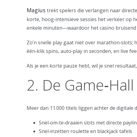
Magius
trekt spelers die verlangen naar direc
korte, hoog‑intensieve sessies het verkeer op h
enkele minuten—waardoor het casino bruisend b
Zo’n snelle play gaat niet over marathon‑slots;
één‑klik spins, auto‑play in seconden, en live fe
Als je een korte pauze hebt, wil je snel resultaat
2. De Game‑Hall
Meer dan 11.000 titels liggen achter de digitale
Snel‑om‑te‑draaien slots met directe payli
Snel‑inzetten roulette en blackjack tafels