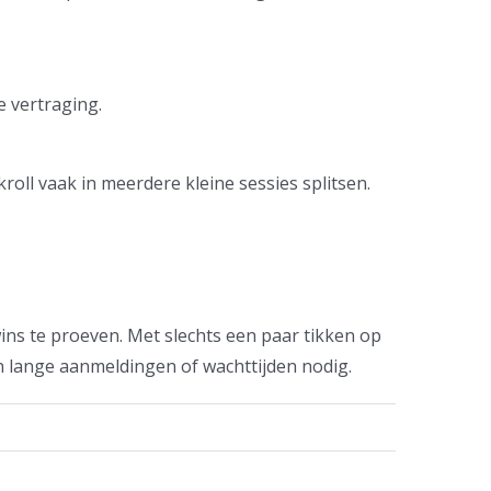
 vertraging.
ll vaak in meerdere kleine sessies splitsen.
t‑wins te proeven. Met slechts een paar tikken op
n lange aanmeldingen of wachttijden nodig.