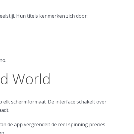
stijl. Hun titels kenmerken zich door:
no.
ed World
p elk schermformaat. De interface schakelt over
aadt.
van de app vergrendelt de reel‑spinning precies
en.