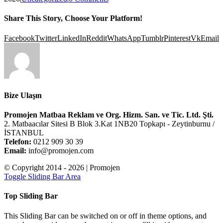
Share This Story, Choose Your Platform!
Facebook
Twitter
LinkedIn
Reddit
WhatsApp
Tumblr
Pinterest
Vk
Email
Bize Ulaşın
Promojen Matbaa Reklam ve Org. Hizm. San. ve Tic. Ltd. Şti.
2. Matbaacılar Sitesi B Blok 3.Kat 1NB20 Topkapı - Zeytinburnu /
İSTANBUL
Telefon:
0212 909 30 39
Email:
info@promojen.com
© Copyright 2014 -
2026 | Promojen
Toggle Sliding Bar Area
Top Sliding Bar
This Sliding Bar can be switched on or off in theme options, and