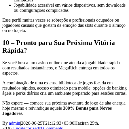
Jogabilidade acessível em vários dispositivos, sem downloads
ou configurações complicadas
Esse perfil muitas vezes se sobrepõe a profissionais ocupados ou
jogadores casuais que gostam da emoção das slots durante o almoço
ou no trajeto.
10 – Pronto para Sua Próxima Vitória
Rápida?
Se você busca um casino online que atenda a jogabilidade rápida
com resultados instantâneos, o MegaRich entrega em todos os
aspectos.
A combinação de uma extensa biblioteca de jogos focada em
resultados rápidos, acesso otimizado para mobile, opções de banking
ágeis e perks diários cria um ambiente preparado para sessões curtas.
Não espere — comece sua próxima aventura de jogo de alta energia
hoje mesmo e reivindique aquele
300% Bonus para Novos
Jogadores
.
By
admin
|
2026-06-25T21:12:03+03:00
Haziran 25th,
2026
|
Uncategorized
|
0 Comments