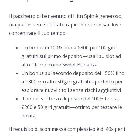
Il pacchetto di benvenuto di Hitn Spin è generoso,
ma può essere sfruttato rapidamente se sai dove
concentrare il tuo tempo:
Un bonus di 100% fino a €300 più 100 giri
gratuiti sul primo deposito—usali su slot ad
alto ritorno come Sweet Bonanza.
Un bonus sul secondo deposito del 150% fino
a €300 con altri 50 giri gratuiti—perfetto per
esplorare nuovi titoli senza rischi aggiuntivi.
Il bonus sul terzo deposito del 100% fino a
€200 e 50 giri gratuiti—ottimo per testare le
novità.
Il requisito di scommessa complessivo è di 40x per i