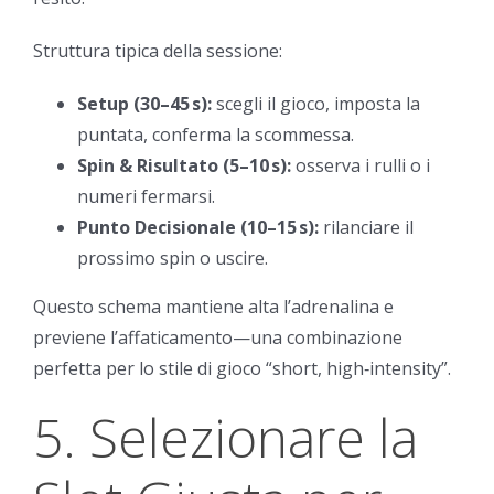
Struttura tipica della sessione:
Setup (30–45 s):
scegli il gioco, imposta la
puntata, conferma la scommessa.
Spin & Risultato (5–10 s):
osserva i rulli o i
numeri fermarsi.
Punto Decisionale (10–15 s):
rilanciare il
prossimo spin o uscire.
Questo schema mantiene alta l’adrenalina e
previene l’affaticamento—una combinazione
perfetta per lo stile di gioco “short, high‑intensity”.
5. Selezionare la