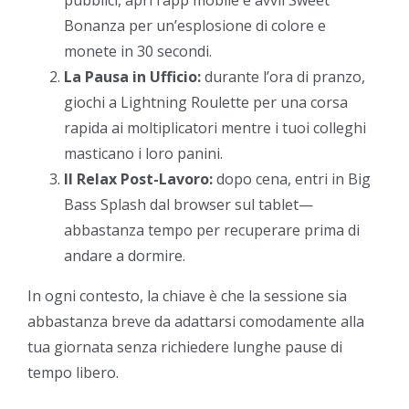
Bonanza per un’esplosione di colore e
monete in 30 secondi.
La Pausa in Ufficio:
durante l’ora di pranzo,
giochi a Lightning Roulette per una corsa
rapida ai moltiplicatori mentre i tuoi colleghi
masticano i loro panini.
Il Relax Post-Lavoro:
dopo cena, entri in Big
Bass Splash dal browser sul tablet—
abbastanza tempo per recuperare prima di
andare a dormire.
In ogni contesto, la chiave è che la sessione sia
abbastanza breve da adattarsi comodamente alla
tua giornata senza richiedere lunghe pause di
tempo libero.