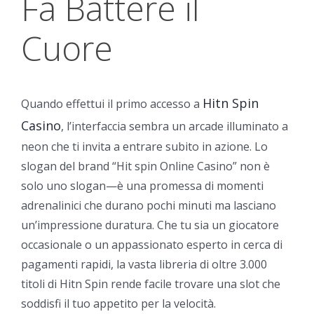
Fa Battere il
Cuore
Hitn Spin
Quando effettui il primo accesso a
Casino
, l’interfaccia sembra un arcade illuminato a
neon che ti invita a entrare subito in azione. Lo
slogan del brand “Hit spin Online Casino” non è
solo uno slogan—è una promessa di momenti
adrenalinici che durano pochi minuti ma lasciano
un’impressione duratura. Che tu sia un giocatore
occasionale o un appassionato esperto in cerca di
pagamenti rapidi, la vasta libreria di oltre 3.000
titoli di Hitn Spin rende facile trovare una slot che
soddisfi il tuo appetito per la velocità.