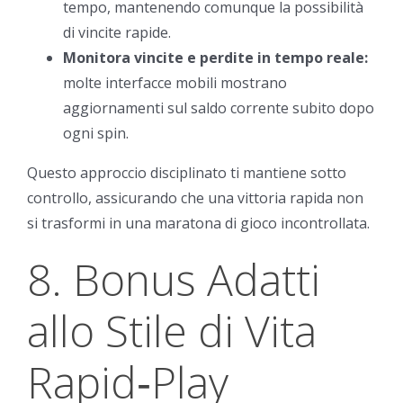
tempo, mantenendo comunque la possibilità
di vincite rapide.
Monitora vincite e perdite in tempo reale:
molte interfacce mobili mostrano
aggiornamenti sul saldo corrente subito dopo
ogni spin.
Questo approccio disciplinato ti mantiene sotto
controllo, assicurando che una vittoria rapida non
si trasformi in una maratona di gioco incontrollata.
8. Bonus Adatti
allo Stile di Vita
Rapid‑Play