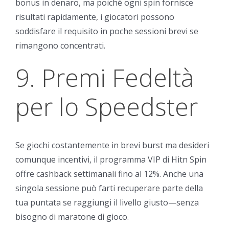
bonus in denaro, ma poiché ogni spin fornisce
risultati rapidamente, i giocatori possono
soddisfare il requisito in poche sessioni brevi se
rimangono concentrati.
9. Premi Fedeltà
per lo Speedster
Se giochi costantemente in brevi burst ma desideri
comunque incentivi, il programma VIP di Hitn Spin
offre cashback settimanali fino al 12%. Anche una
singola sessione può farti recuperare parte della
tua puntata se raggiungi il livello giusto—senza
bisogno di maratone di gioco.