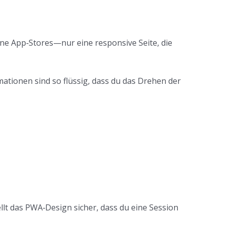
ne App‑Stores—nur eine responsive Seite, die
mationen sind so flüssig, dass du das Drehen der
t das PWA‑Design sicher, dass du eine Session