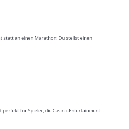
 statt an einen Marathon: Du stellst einen
t perfekt für Spieler, die Casino‑Entertainment