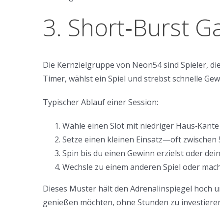
3. Short‑Burst G
Die Kernzielgruppe von Neon54 sind Spieler, die
Timer, wählst ein Spiel und strebst schnelle Gew
Typischer Ablauf einer Session:
Wähle einen Slot mit niedriger Haus‑Kante 
Setze einen kleinen Einsatz—oft zwischen 
Spin bis du einen Gewinn erzielst oder dein
Wechsle zu einem anderen Spiel oder mach
Dieses Muster hält den Adrenalinspiegel hoch und
genießen möchten, ohne Stunden zu investieren