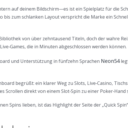
htern auf deinem Bildschirm—es ist ein Spielplatz für die S
 bis zum schlanken Layout verspricht die Marke ein Schnell‑
bliothek von über zehntausend Titeln, doch der wahre Reiz 
 Live‑Games, die in Minuten abgeschlossen werden können.
Neon54
oard und Unterstützung in fünfzehn Sprachen
leg
oard begrüßt: ein klarer Weg zu Slots, Live‑Casino, Tischsp
ses Scrollen direkt von einem Slot‑Spin zu einer Poker‑Hand
lnen Spins lieben, ist das Highlight der Seite der „Quick Sp