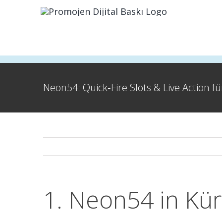
Skip
to
content
Neon54: Quick‑Fire Slots & Live Action 
1. Neon54 in Kü