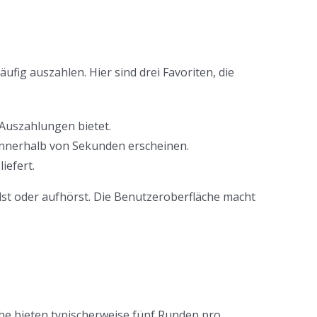
äufig auszahlen. Hier sind drei Favoriten, die
 Auszahlungen bietet.
 innerhalb von Sekunden erscheinen.
iefert.
elst oder aufhörst. Die Benutzeroberfläche macht
che bieten typischerweise fünf Runden pro