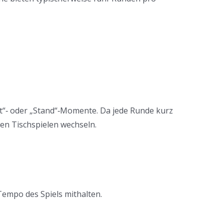
it“‑ oder „Stand“‑Momente. Da jede Runde kurz
ren Tischspielen wechseln.
Tempo des Spiels mithalten.