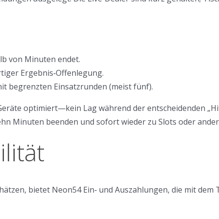
alb von Minuten endet.
rtiger Ergebnis‑Offenlegung.
it begrenzten Einsatzrunden (meist fünf).
e Geräte optimiert—kein Lag während der entscheidenden „H
 zehn Minuten beenden und sofort wieder zu Slots oder ande
lität
chätzen, bietet Neon54 Ein‑ und Auszahlungen, die mit dem 