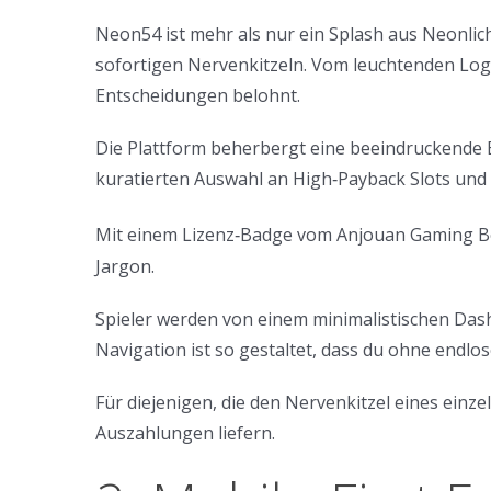
Neon54 ist mehr als nur ein Splash aus Neonlic
sofortigen Nervenkitzeln. Vom leuchtenden Logo
Entscheidungen belohnt.
Die Plattform beherbergt eine beeindruckende Bi
kuratierten Auswahl an High‑Payback Slots und
Mit einem Lizenz‑Badge vom Anjouan Gaming B
Jargon.
Spieler werden von einem minimalistischen Dashb
Navigation ist so gestaltet, dass du ohne endlo
Für diejenigen, die den Nervenkitzel eines einze
Auszahlungen liefern.