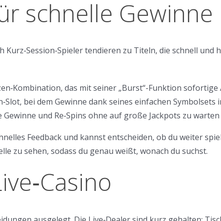
für schnelle Gewinne
ch Kurz‑Session‑Spieler tendieren zu Titeln, die schnell und h
zen‑Kombination, das mit seiner „Burst“-Funktion sofortige
en‑Slot, bei dem Gewinne dank seines einfachen Symbolsets
le Gewinne und Re‑Spins ohne auf große Jackpots zu warten l
 schnelles Feedback und kannst entscheiden, ob du weiter spi
lle zu sehen, sodass du genau weißt, wonach du suchst.
Live‑Casino
idungen ausgelegt. Die Live‑Dealer sind kurz gehalten; Tis