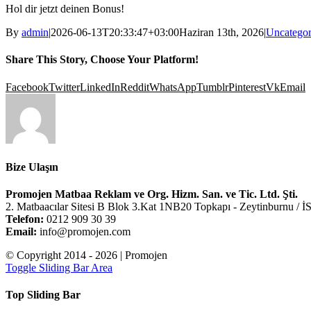
Hol dir jetzt deinen Bonus!
By
admin
|
2026-06-13T20:33:47+03:00
Haziran 13th, 2026
|
Uncategor
Share This Story, Choose Your Platform!
Facebook
Twitter
LinkedIn
Reddit
WhatsApp
Tumblr
Pinterest
Vk
Email
Bize Ulaşın
Promojen Matbaa Reklam ve Org. Hizm. San. ve Tic. Ltd. Şti.
2. Matbaacılar Sitesi B Blok 3.Kat 1NB20 Topkapı - Zeytinburnu 
Telefon:
0212 909 30 39
Email:
info@promojen.com
© Copyright 2014 -
2026 | Promojen
Toggle Sliding Bar Area
Top Sliding Bar