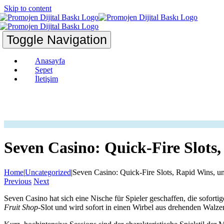
Skip to content
Toggle Navigation
Anasayfa
Sepet
İletişim
Seven Casino: Quick‑Fire Slots,
Home
|
Uncategorized
|
Seven Casino: Quick‑Fire Slots, Rapid Wins, un
Previous
Next
Seven Casino hat sich eine Nische für Spieler geschaffen, die sofort
Fruit Shop
-Slot und wird sofort in einen Wirbel aus drehenden Walz