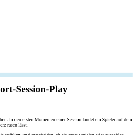
ort‑Session‑Play
hen. In den ersten Momenten einer Session landet ein Spieler auf dem
rz rasen lässt.