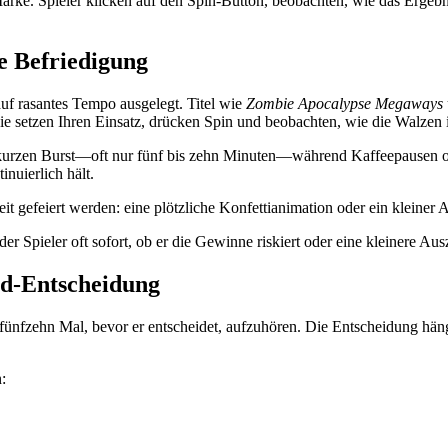
 Marke. Spieler klicken auf den Spin-Button, beobachten, wie das Ergebn
ge Befriedigung
auf rasantes Tempo ausgelegt. Titel wie
Zombie Apocalypse Megaways
 Sie setzen Ihren Einsatz, drücken Spin und beobachten, wie die Walz
 in kurzen Burst—oft nur fünf bis zehn Minuten—während Kaffeepausen o
inuierlich hält.
it gefeiert werden: eine plötzliche Konfettianimation oder ein kleiner A
r Spieler oft sofort, ob er die Gewinne riskiert oder eine kleinere A
nd‑Entscheidung
is fünfzehn Mal, bevor er entscheidet, aufzuhören. Die Entscheidung hän
: