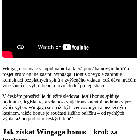
Wingaga bonus je vstupní nabídka, která pomáhá novým hráčům
rozjet hru v online kasinu Wingaga. Bonus obvykle zahrnuje
kombinaci bezplatných spinů a zvýšeného vkladu, což dává hráčům
více šancí na výhru během prvních dní po registraci.
V českém prostředí je důležité sledovat, jestli bonus splňuje
podmínky legislativy a zda poskytuje transparentní podmínky pro
výběr výher. Wingaga se snaží být licencovaným a bezpečným
kasinem, takže bonus je součástí širšího balíčku – od rychlých
výplat až po podporu českých hráčů.
Jak získat Wingaga bonus – krok za