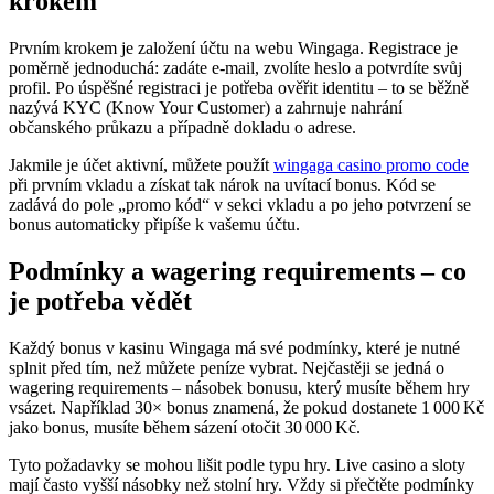
krokem
Prvním krokem je založení účtu na webu Wingaga. Registrace je
poměrně jednoduchá: zadáte e‑mail, zvolíte heslo a potvrdíte svůj
profil. Po úspěšné registraci je potřeba ověřit identitu – to se běžně
nazývá KYC (Know Your Customer) a zahrnuje nahrání
občanského průkazu a případně dokladu o adrese.
Jakmile je účet aktivní, můžete použít
wingaga casino promo code
při prvním vkladu a získat tak nárok na uvítací bonus. Kód se
zadává do pole „promo kód“ v sekci vkladu a po jeho potvrzení se
bonus automaticky připíše k vašemu účtu.
Podmínky a wagering requirements – co
je potřeba vědět
Každý bonus v kasinu Wingaga má své podmínky, které je nutné
splnit před tím, než můžete peníze vybrat. Nejčastěji se jedná o
wagering requirements – násobek bonusu, který musíte během hry
vsázet. Například 30× bonus znamená, že pokud dostanete 1 000 Kč
jako bonus, musíte během sázení otočit 30 000 Kč.
Tyto požadavky se mohou lišit podle typu hry. Live casino a sloty
mají často vyšší násobky než stolní hry. Vždy si přečtěte podmínky