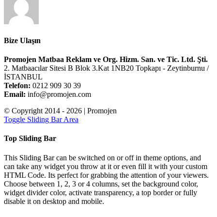
Bize Ulaşın
Promojen Matbaa Reklam ve Org. Hizm. San. ve Tic. Ltd. Şti.
2. Matbaacılar Sitesi B Blok 3.Kat 1NB20 Topkapı - Zeytinburnu /
İSTANBUL
Telefon:
0212 909 30 39
Email:
info@promojen.com
© Copyright 2014 -
2026 | Promojen
Toggle Sliding Bar Area
Top Sliding Bar
This Sliding Bar can be switched on or off in theme options, and
can take any widget you throw at it or even fill it with your custom
HTML Code. Its perfect for grabbing the attention of your viewers.
Choose between 1, 2, 3 or 4 columns, set the background color,
widget divider color, activate transparency, a top border or fully
disable it on desktop and mobile.