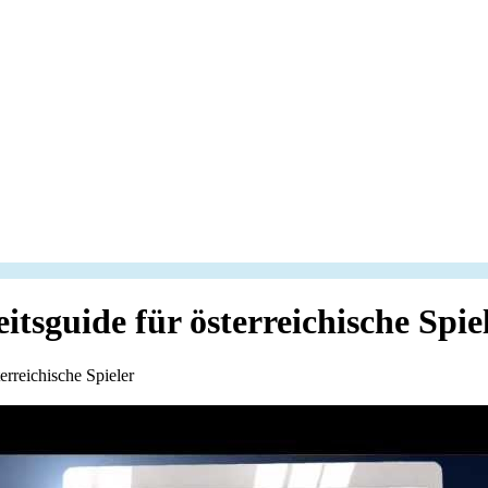
tsguide für österreichische Spie
erreichische Spieler