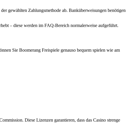
on der gewählten Zahlungsmethode ab. Banküberweisungen benötigen
 erhebt – diese werden im FAQ‑Bereich normalerweise aufgeführt.
p können Sie Boomerang Freispiele genauso bequem spielen wie am
Commission. Diese Lizenzen garantieren, dass das Casino strenge