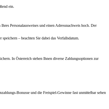
ßend ein.
 Ihres Personalausweises und einen Adressnachweis hoch. Der
er speichern – beachten Sie dabei das Verfallsdatum.
chern. In Österreich stehen Ihnen diverse Zahlungsoptionen zur
inzahlungs‑Bonusse und die Freispiel‑Gewinne fast unmittelbar sehen