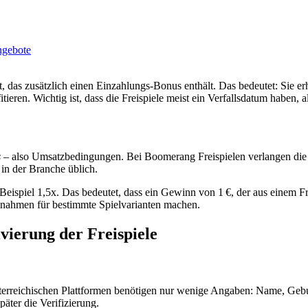
ngebote
 das zusätzlich einen Einzahlungs‑Bonus enthält. Das bedeutet: Sie er
en. Wichtig ist, dass die Freispiele meist ein Verfallsdatum haben, als
s
– also Umsatzbedingungen. Bei Boomerang Freispielen verlangen die m
 in der Branche üblich.
Beispiel 1,5x. Das bedeutet, dass ein Gewinn von 1 €, der aus einem Fre
nahmen für bestimmte Spielvarianten machen.
ivierung der Freispiele
n österreichischen Plattformen benötigen nur wenige Angaben: Name, Geb
äter die Verifizierung.