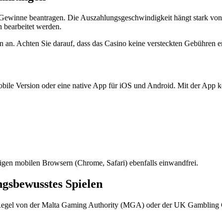
 Gewinne beantragen. Die Auszahlungsgeschwindigkeit hängt stark v
 bearbeitet werden.
en an. Achten Sie darauf, dass das Casino keine versteckten Gebühren
mobile Version oder eine native App für iOS und Android. Mit der Ap
ngigen mobilen Browsern (Chrome, Safari) ebenfalls einwandfrei.
ngsbewusstes Spielen
er Regel von der Malta Gaming Authority (MGA) oder der UK Gambling 