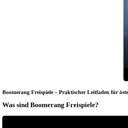
Boomerang Freispiele – Praktischer Leitfaden für öste
Was sind Boomerang Freispiele?