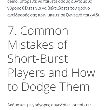
demo, μπορείτε να παίξετε όσους σύντομους
γύρους θέλετε για να βελτιώσετε τον χρόνο
αντίδρασής σας πριν μπείτε σε ζωντανό παιχνίδι.
7. Common
Mistakes of
Short‑Burst
Players and How
to Dodge Them
Ακόμα και με γρήγορες συνεδρίες, οι παίκτες