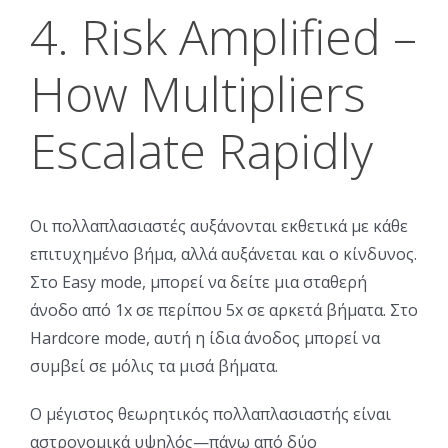
4. Risk Amplified –
How Multipliers
Escalate Rapidly
Οι πολλαπλασιαστές αυξάνονται εκθετικά με κάθε
επιτυχημένο βήμα, αλλά αυξάνεται και ο κίνδυνος.
Στο Easy mode, μπορεί να δείτε μια σταθερή
άνοδο από 1x σε περίπου 5x σε αρκετά βήματα. Στο
Hardcore mode, αυτή η ίδια άνοδος μπορεί να
συμβεί σε μόλις τα μισά βήματα.
Ο μέγιστος θεωρητικός πολλαπλασιαστής είναι
αστρονομικά υψηλός—πάνω από δύο