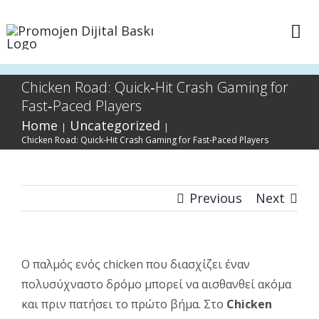
Skip
to
Tog
content
Nav
Anasayfa
Chicken Road: Quick‑Hit Crash Gaming for
Fast‑Paced Players
Sepet
Home
Uncategorized
|
|
Chicken Road: Quick‑Hit Crash Gaming for Fast‑Paced Players
İletişim
Previous
Next
Ο παλμός ενός chicken που διασχίζει έναν
πολυσύχναστο δρόμο μπορεί να αισθανθεί ακόμα
και πριν πατήσει το πρώτο βήμα. Στο
Chicken