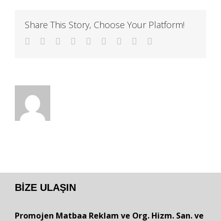
Share This Story, Choose Your Platform!
Facebook
Twitter
LinkedIn
Reddit
WhatsApp
Tumblr
Pinterest
Vk
Email
BIZE ULAŞIN
Promojen Matbaa Reklam ve Org. Hizm. San. ve