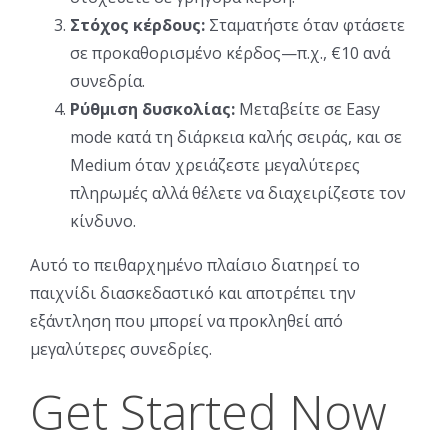
Στόχος κέρδους:
Σταματήστε όταν φτάσετε
σε προκαθορισμένο κέρδος—π.χ., €10 ανά
συνεδρία.
Ρύθμιση δυσκολίας:
Μεταβείτε σε Easy
mode κατά τη διάρκεια καλής σειράς, και σε
Medium όταν χρειάζεστε μεγαλύτερες
πληρωμές αλλά θέλετε να διαχειρίζεστε τον
κίνδυνο.
Αυτό το πειθαρχημένο πλαίσιο διατηρεί το
παιχνίδι διασκεδαστικό και αποτρέπει την
εξάντληση που μπορεί να προκληθεί από
μεγαλύτερες συνεδρίες.
Get Started Now