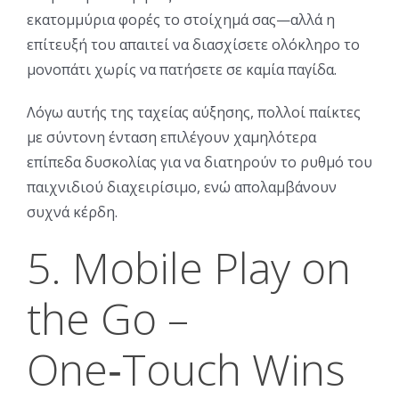
εκατομμύρια φορές το στοίχημά σας—αλλά η
επίτευξή του απαιτεί να διασχίσετε ολόκληρο το
μονοπάτι χωρίς να πατήσετε σε καμία παγίδα.
Λόγω αυτής της ταχείας αύξησης, πολλοί παίκτες
με σύντονη ένταση επιλέγουν χαμηλότερα
επίπεδα δυσκολίας για να διατηρούν το ρυθμό του
παιχνιδιού διαχειρίσιμο, ενώ απολαμβάνουν
συχνά κέρδη.
5. Mobile Play on
the Go –
One‑Touch Wins