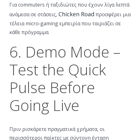
Για commuters ή ταξιδιώτες που έχουν λίγα λεπτά
Chicken Road
ανάμεσα σε στάσεις,
προσφέρει μια
τέλεια micro‑gaming εμπειρία που ταιριάζει σε
κάθε πρόγραμμα.
6. Demo Mode –
Test the Quick
Pulse Before
Going Live
Πριν ρισκάρετε πραγματικά χρήματα, οι
περισσότεροι παίκτες με σύντονη ένταση