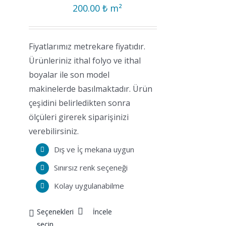
200.00
₺
m²
Fiyatlarımız metrekare fiyatıdır.
Ürünleriniz ithal folyo ve ithal
boyalar ile son model
makinelerde basılmaktadır. Ürün
çeşidini belirledikten sonra
ölçüleri girerek siparişinizi
verebilirsiniz.
Dış ve İç mekana uygun
Sınırsız renk seçeneği
Kolay uygulanabilme
Seçenekleri
İncele
seçin