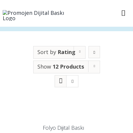
Skip
to
Tog
content
Nav
Anasayfa
Sepet
Sort by
Rating
Show
12 Products
İletişim
Folyo Dijital Baskı