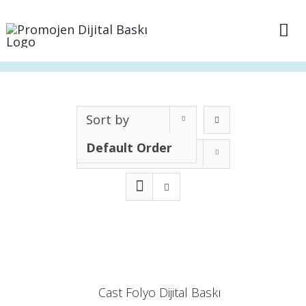
Skip
to
Tog
content
Nav
Anasayfa
Sepet
Sort by
Default Order
Show
12 Products
İletişim
Cast Folyo Dijital Baskı