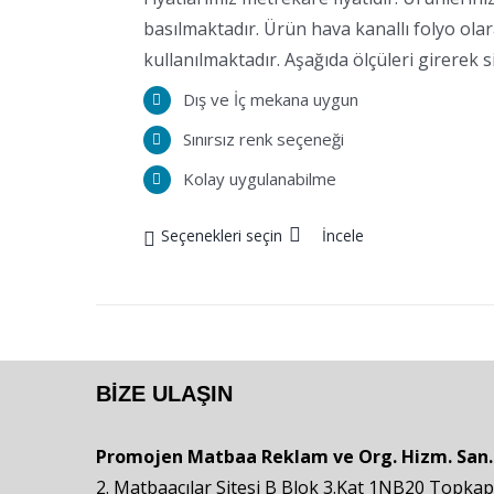
basılmaktadır. Ürün hava kanallı folyo ol
kullanılmaktadır. Aşağıda ölçüleri girerek sip
Dış ve İç mekana uygun
Sınırsız renk seçeneği
Kolay uygulanabilme
Seçenekleri seçin
İncele
BIZE ULAŞIN
Promojen Matbaa Reklam ve Org. Hizm. San. ve
2. Matbaacılar Sitesi B Blok 3.Kat 1NB20 Topka