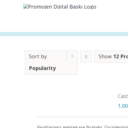
Skip
to
content
Sort by
Show
12 Pr
Popularity
Cast
1,0
Fiyatlarımız metrekare fiyatıdır. Ürünlerini