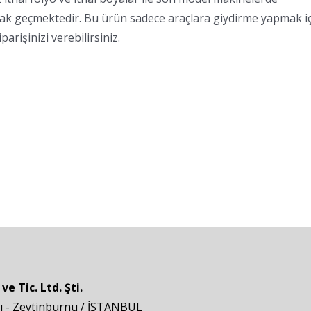
arak geçmektedir. Bu ürün sadece araçlara giydirme yapmak i
arişinizi verebilirsiniz.
 Tic. Ltd. Şti.
pı - Zeytinburnu / İSTANBUL