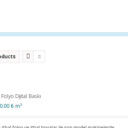
oducts
 Folyo Dijital Baskı
00.00
₺
m²
z ithal folyo ve ithal boyalar ile son model makinelerde