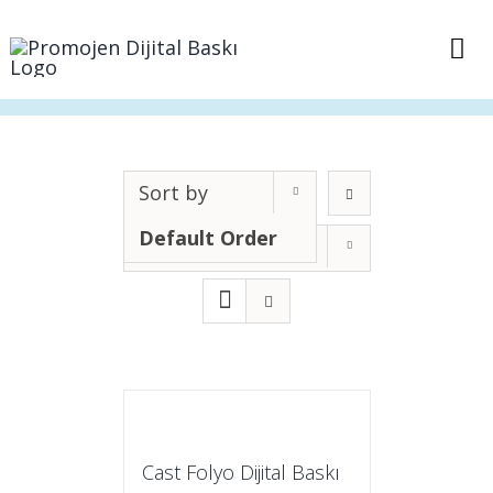
Skip
to
Tog
content
Nav
Anasayfa
Sepet
Sort by
Default Order
Show
12 Products
İletişim
Cast Folyo Dijital Baskı